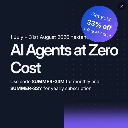
Get your
33% off
+ free AI Agent
1 July – 31st August 2026 *extended
AI Agents at Zero
Cost
Use code
SUMMER-33M
for monthly and
SUMMER-33Y
for yearly subscription