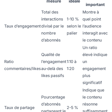
mesure
idéale
important
Total des
Montre à
interactions
1-10 %
quel point
Taux d’engagement
divisé par le
selon le
l’audience
nombre
palier
interagit avec
d’abonnés
le contenu
Un ratio
Qualité de
élevé indique
Ratio
l’engagement
1:10 à
un
commentaires/likes
au-delà des
1:20
engagement
likes passifs
plus
significatif
Indique que
Pourcentage
le contenu
d’abonnés
résonne
Taux de partage
2-5 %
partageant le
suffisamment