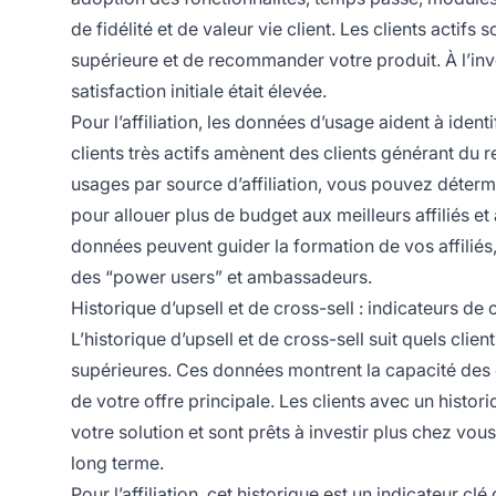
de fidélité et de valeur vie client. Les clients acti
supérieure et de recommander votre produit. À l’inver
satisfaction initiale était élevée.
Pour l’affiliation, les données d’usage aident à ident
clients très actifs amènent des clients générant du r
usages par source d’affiliation, vous pouvez détermi
pour allouer plus de budget aux meilleurs affiliés 
données peuvent guider la formation de vos affiliés,
des “power users” et ambassadeurs.
Historique d’upsell et de cross-sell : indicateurs de
L’historique d’upsell et de cross-sell suit quels clie
supérieures. Ces données montrent la capacité des cl
de votre offre principale. Les clients avec un histori
votre solution et sont prêts à investir plus chez vou
long terme.
Pour l’affiliation, cet historique est un indicateur clé