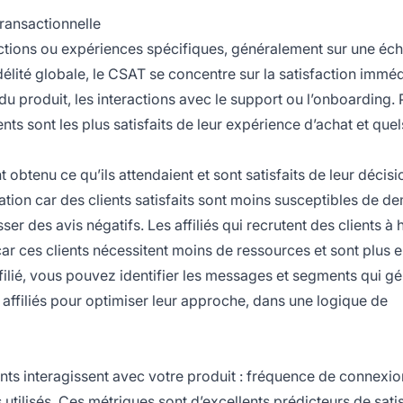
transactionnelle
ctions ou expériences spécifiques, généralement sur une éche
délité globale, le CSAT se concentre sur la satisfaction imméd
du produit, les interactions avec le support ou l’onboarding. 
s sont les plus satisfaits de leur expérience d’achat et quels
obtenu ce qu’ils attendaient et sont satisfaits de leur décisi
liation car des clients satisfaits sont moins susceptibles de 
er des avis négatifs. Les affiliés qui recrutent des clients à 
car ces clients nécessitent moins de ressources et sont plus e
filié, vous pouvez identifier les messages et segments qui gé
 affiliés pour optimiser leur approche, dans une logique de
ients interagissent avec votre produit : fréquence de connexio
tilisés. Ces métriques sont d’excellents prédicteurs de satis