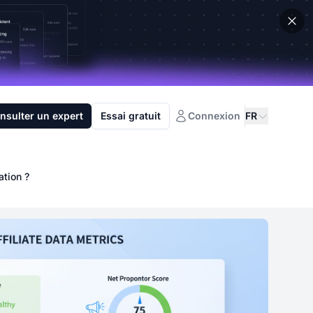
nsulter un expert
Essai gratuit
Connexion
FR
ation ?