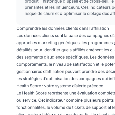
produit, l'historique d'upsell et de cross-sell, 
prenantes et les influenceurs. Ces indicateurs per
risque de churn et d'optimiser le ciblage des af
Comprendre les données clients dans l’affiliation
Les données clients sont la base des campagnes d’af
approches marketing génériques, les programmes
détaillés pour identifier quels affiliés amènent les
des segments d’audience spécifiques. Les données cl
comportements, le niveau de satisfaction et le poten
gestionnaires d’affiliation peuvent prendre des déci
les stratégies d’optimisation des campagnes qui infl
Health Score : votre système d’alerte précoce
Le Health Score représente une évaluation complète 
ou service. Cet indicateur combine plusieurs points 
fonctionnalités, le volume de tickets de support et le
client restera fidèle ou risque de partir. Un client s