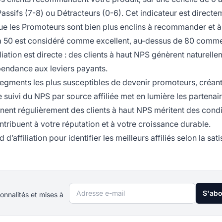
assifs (7-8) ou Détracteurs (0-6). Cet indicateur est directe
que les Promoteurs sont bien plus enclins à recommander et à
 à 50 est considéré comme excellent, au-dessus de 80 comm
liation est directe : des clients à haut NPS génèrent naturell
pendance aux leviers payants.
s segments les plus susceptibles de devenir promoteurs, créan
 suivi du NPS par source affiliée met en lumière les partenai
mènent régulièrement des clients à haut NPS méritent des cond
tribuent à votre réputation et à votre croissance durable.
’affiliation pour identifier les meilleurs affiliés selon la sat
Adresse e-mail
S'ab
onnalités et mises à