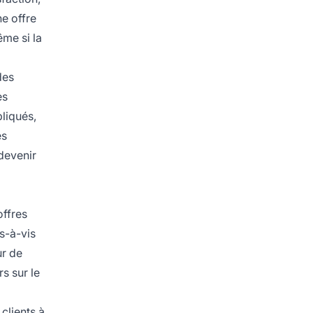
ne offre
ême si la
des
es
pliqués,
es
 devenir
offres
s-à-vis
ur de
s sur le
 clients à