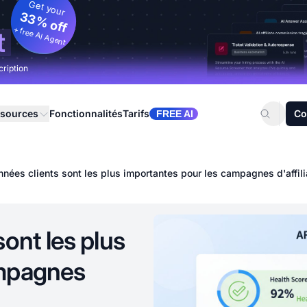
Get your
33% off
+ free AI Agent
t
cription
sources
Fonctionnalités
Tarifs
Co
FREE AI
nées clients sont les plus importantes pour les campagnes d'affili
ont les plus
ampagnes