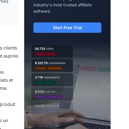
rties
industry's most trusted affiliate
software.
Start Free Trial
 clients
nt auprès
es
iats et
mme.
 produit
i un
e