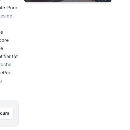
nte. Pour
les de
de
core
ge
ifier tôt
proche
atePro
s
jours