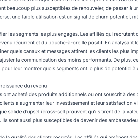
fs sont beaucoup plus susceptibles de renouveler, de passer à u
se, une faible utilisation est un signal de churn potentiel, m
ifier les segments les plus engagés. Les affiliés qui recrutent 
evenu récurrent et du bouche-à-oreille positif. En analysant l
ner quels canaux et messages attirent les clients les plus im
et ajuster la communication des moins performants. De plus, c
 pour leur montrer quels segments ont le plus de potentiel à
 croissance du revenu
nts ont acheté des produits additionnels ou ont souscrit à des 
ients à augmenter leur investissement et leur satisfaction vi
que solide d’upsell/cross-sell prouvent qu’ils tirent de la vale
s. Ils sont aussi plus susceptibles de devenir des ambassadeur
 de la qualité des clients recrutés. Les affiliés qui amènent des