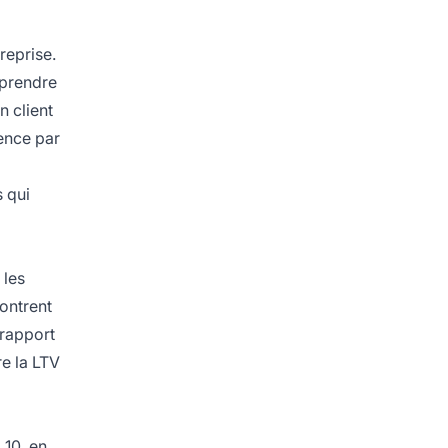
reprise.
mprendre
n client
rence par
s qui
 les
montrent
 rapport
re la LTV
 10, en