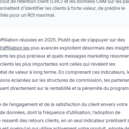
le coût de rétention client (CRC) et les données CRM sur les pa
mettent d'identifier les clients à forte valeur, de prédire le
filiés pour un ROI maximal.
filiation réussies en 2025. Plutôt que de s’appuyer sur des
d’affiliation les
plus avancés exploitent désormais des insights
 clients les plus précieux et quels messages marketing résonne
ients les plus importantes sont celles qui révèlent les
tiel de valeur à long terme. En comprenant ces indicateurs, l
sions éclairées sur les structures de commission, les partenar
uent directement sur la rentabilité et la pérennité du progra
de l’engagement et de la satisfaction du client envers votre
de données, dont la fréquence d’utilisation, l’adoption de
 ressenti des retours clients, en un seul indicateur prédisant s
ain est quelqu’un qui utilise activement votre produit, adopte d