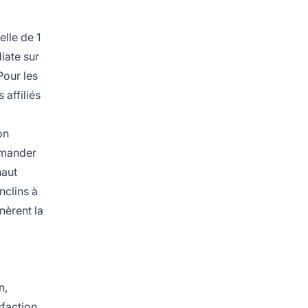
lle de 1
iate sur
Pour les
 affiliés
on
demander
haut
nclins à
nèrent la
n,
faction,