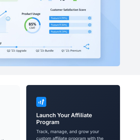
Launch Your Affiliate
Program
Track, manage, and grow your
custom affiliate program with the