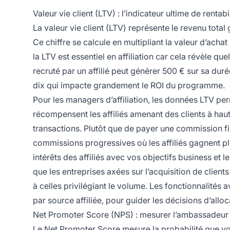
Valeur vie client (LTV) : l’indicateur ultime de rentabi
La valeur vie client (LTV) représente le revenu total 
Ce chiffre se calcule en multipliant la valeur d’ach
la LTV est essentiel en affiliation car cela révèle que
recruté par un affilié peut générer 500 € sur sa dur
dix qui impacte grandement le ROI du programme.
Pour les managers d’affiliation, les données LTV pe
récompensent les affiliés amenant des clients à hau
transactions. Plutôt que de payer une commission f
commissions progressives où les affiliés gagnent plu
intérêts des affiliés avec vos objectifs business et le
que les entreprises axées sur l’acquisition de client
à celles privilégiant le volume. Les fonctionnalités
par source affiliée, pour guider les décisions d’alloc
Net Promoter Score (NPS) : mesurer l’ambassadeur
Le Net Promoter Score mesure la probabilité que vos