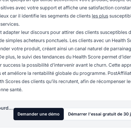
ositives avec votre support et affiche une satisfaction consta
ieux car il identifie les segments de clients
les plus
susceptib
services.
adapter leur discours pour attirer des clients susceptibles 
e simples acheteurs ponctuels. Les clients avec un Health S
er votre produit, créant ainsi un canal naturel de parraina
De plus, le suivi des tendances du Health Score permet d’ident
r success la possibilité d’intervenir avant le churn. Cette ap
iés et améliore la rentabilité globale du programme. PostAffili
th Scores des clients qu’ils recrutent, afin de récompenser le
onne santé.
Lancez votre programme d'affiliation aujourd'hui
Demander une démo
Démarrer l'essai gratuit de 30 