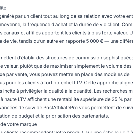
lité
généré par un client tout au long de sa relation avec votre ent
at moyenne, la fréquence d’achat et la durée de vie client. Co
ls canaux et affiliés apportent les clients à plus forte valeur. U
ée de vie, tandis qu’un autre en rapporte 5 000 € — une diffé
rmettent d’établir des structures de commission sophistiquée
te valeur, plutôt que de maximiser simplement le volume des
ixe par vente, vous pouvez mettre en place des modèles de
s pour les clients à fort potentiel LTV. Cette approche aligne
s incite à privilégier la qualité à la quantité. Les recherches 
s à haute LTV affichent une rentabilité supérieure de 25 % par
 avancées de suivi de PostAffiliatePro vous permettent de suiv
ation de budget et la priorisation des partenariats.
 de votre marque
 clients recommandent votre produit, sur une échelle de 0 à