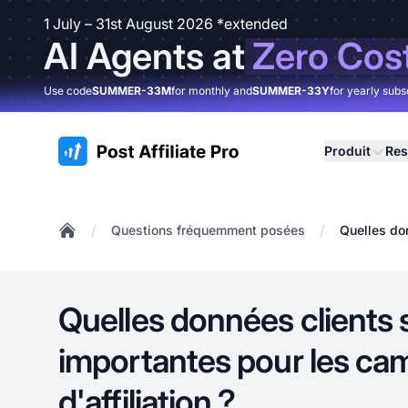
1 July – 31st August 2026 *extended
AI Agents at
Zero Cos
Use code
SUMMER-33M
for monthly and
SUMMER-33Y
for yearly subs
:site.title
Produit
Res
/
/
Questions fréquemment posées
Quelles don
Home
Quelles données clients s
importantes pour les c
d'affiliation ?