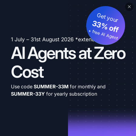
Get your
33% off
+ free AI Agent
1 July – 31st August 2026 *extended
AI Agents at Zero
Cost
Use code
SUMMER-33M
for monthly and
SUMMER-33Y
for yearly subscription