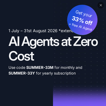
Get your
33% off
+ free AI Agent
1 July – 31st August 2026 *extended
AI Agents at Zero
Cost
Use code
SUMMER-33M
for monthly and
SUMMER-33Y
for yearly subscription