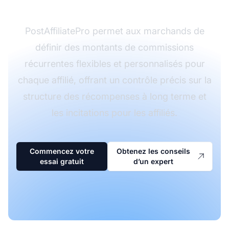
personnalisées
PostAffiliatePro permet aux marchands de
définir des montants de commissions
récurrentes flexibles et personnalisés pour
chaque affilié, offrant un contrôle précis sur la
structure des récompenses à long terme et
les incitations pour les affiliés.
Commencez votre
Obtenez les conseils
essai gratuit
d’un expert