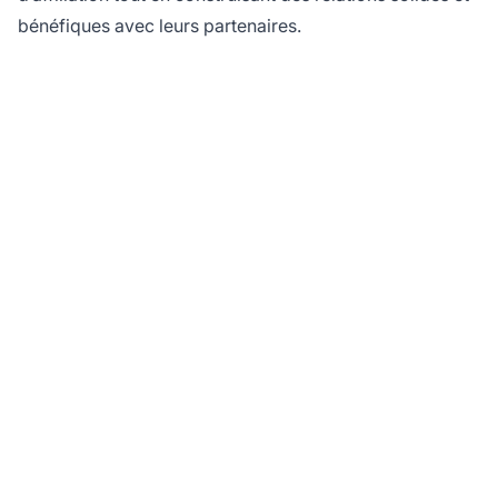
bénéfiques avec leurs partenaires.
Maximisez vos
récompenses
d'affiliation avec des
commissions
récurrentes