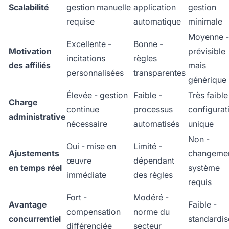
Scalabilité
gestion manuelle
application
gestion
requise
automatique
minimale
Moyenne -
Excellente -
Bonne -
Motivation
prévisible
incitations
règles
des affiliés
mais
personnalisées
transparentes
générique
Élevée - gestion
Faible -
Très faible
Charge
continue
processus
configurat
administrative
nécessaire
automatisés
unique
Non -
Oui - mise en
Limité -
Ajustements
changeme
œuvre
dépendant
en temps réel
système
immédiate
des règles
requis
Fort -
Modéré -
Avantage
Faible -
compensation
norme du
concurrentiel
standardis
différenciée
secteur