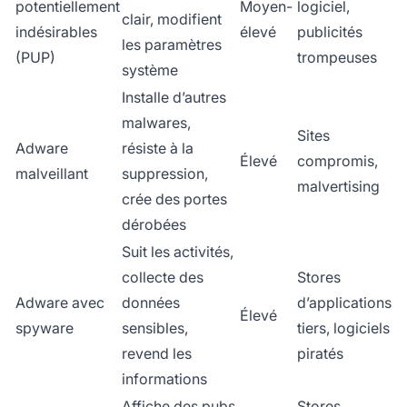
potentiellement
Moyen-
logiciel,
clair, modifient
indésirables
élevé
publicités
les paramètres
(PUP)
trompeuses
système
Installe d’autres
malwares,
Sites
Adware
résiste à la
Élevé
compromis,
malveillant
suppression,
malvertising
crée des portes
dérobées
Suit les activités,
collecte des
Stores
Adware avec
données
d’applications
Élevé
spyware
sensibles,
tiers, logiciels
revend les
piratés
informations
Affiche des pubs
Stores