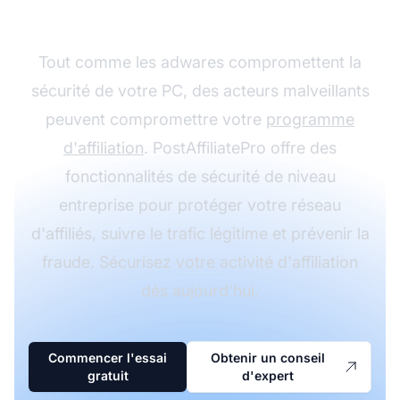
malveillantes
Tout comme les adwares compromettent la
sécurité de votre PC, des acteurs malveillants
peuvent compromettre votre
programme
d'affiliation
. PostAffiliatePro offre des
fonctionnalités de sécurité de niveau
entreprise pour protéger votre réseau
d'affiliés, suivre le trafic légitime et prévenir la
fraude. Sécurisez votre activité d'affiliation
dès aujourd'hui.
Commencer l'essai
Obtenir un conseil
gratuit
d'expert