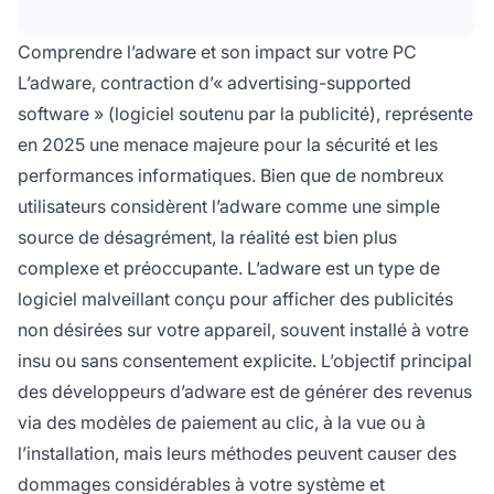
dangereux. Bien que moins destructeurs que
les virus ou les ransomwares, les adwares
Comprendre l’adware et son impact sur votre PC
malveillants peuvent compromettre votre vie
L’adware, contraction d’« advertising-supported
privée, dégrader la stabilité du système et
software » (logiciel soutenu par la publicité), représente
créer des vulnérabilités de sécurité.
en 2025 une menace majeure pour la sécurité et les
performances informatiques. Bien que de nombreux
utilisateurs considèrent l’adware comme une simple
source de désagrément, la réalité est bien plus
complexe et préoccupante. L’adware est un type de
logiciel malveillant conçu pour afficher des publicités
non désirées sur votre appareil, souvent installé à votre
insu ou sans consentement explicite. L’objectif principal
des développeurs d’adware est de générer des revenus
via des modèles de paiement au clic, à la vue ou à
l’installation, mais leurs méthodes peuvent causer des
dommages considérables à votre système et