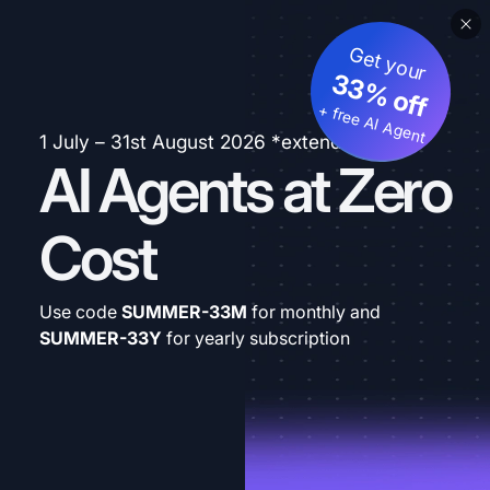
Get your
33% off
+ free AI Agent
1 July – 31st August 2026 *extended
AI Agents at Zero
Cost
Use code
SUMMER-33M
for monthly and
SUMMER-33Y
for yearly subscription