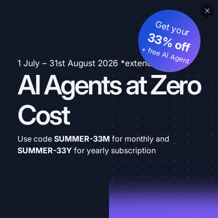
Get your
33% off
+ free AI Agent
1 July – 31st August 2026 *extended
AI Agents at Zero
Cost
Use code
SUMMER-33M
for monthly and
SUMMER-33Y
for yearly subscription