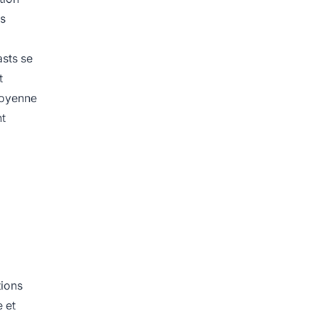
es
sts se
t
moyenne
nt
tions
 et