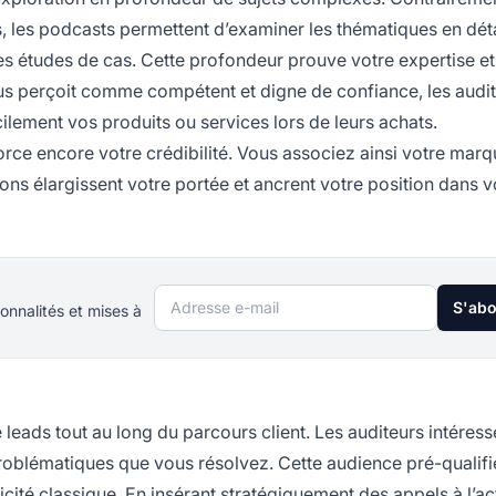
, les podcasts permettent d’examiner les thématiques en déta
s études de cas. Cette profondeur prouve votre expertise et
ous perçoit comme compétent et digne de confiance, les audi
lement vos produits ou services lors de leurs achats.
rce encore votre crédibilité. Vous associez ainsi votre marq
ons élargissent votre portée et ancrent votre position dans v
Adresse e-mail
S'ab
onnalités et mises à
 leads tout au long du parcours client. Les auditeurs intéress
 problématiques que vous résolvez. Cette audience pré-qualifi
licité classique. En insérant stratégiquement des appels à l’a