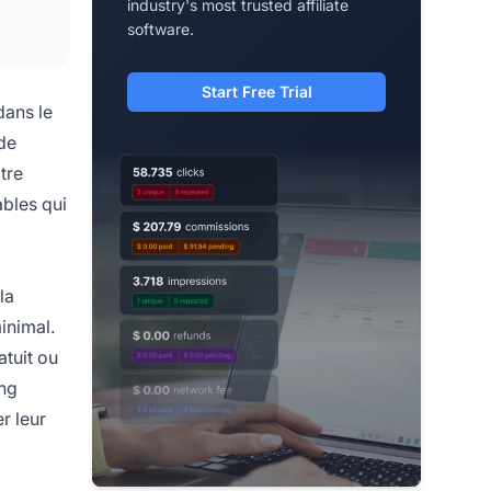
industry's most trusted affiliate
software.
Start Free Trial
dans le
 de
tre
ables qui
la
inimal.
tuit ou
ing
r leur