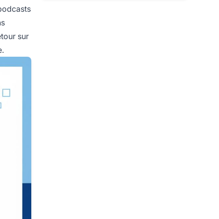
 podcasts
ns
etour sur
e.