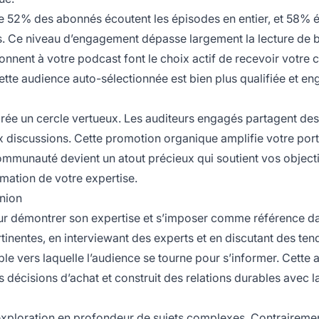
e 52% des abonnés écoutent les épisodes en entier, et 58% 
s. Ce niveau d’engagement dépasse largement la lecture de 
onnent à votre podcast font le choix actif de recevoir votre 
ette audience auto-sélectionnée est bien plus qualifiée et e
ée un cercle vertueux. Les auditeurs engagés partagent des
aux discussions. Cette promotion organique amplifie votre por
ommunauté devient un atout précieux qui soutient vos objectif
rmation de votre expertise.
inion
ur démontrer son expertise et s’imposer comme référence d
tinentes, en interviewant des experts et en discutant des te
 vers laquelle l’audience se tourne pour s’informer. Cette a
es décisions d’achat et construit des relations durables avec l
’exploration en profondeur de sujets complexes. Contraireme