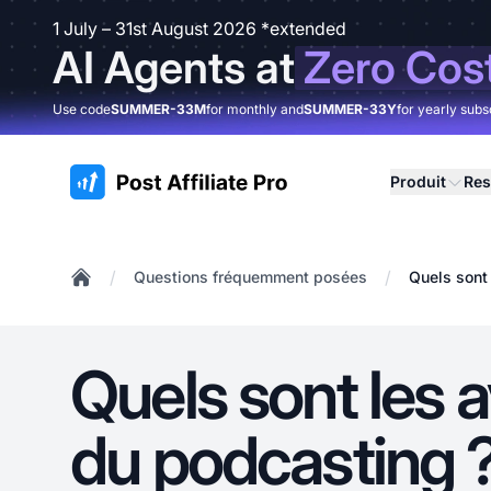
1 July – 31st August 2026 *extended
AI Agents at
Zero Cos
Use code
SUMMER-33M
for monthly and
SUMMER-33Y
for yearly subs
:site.title
Produit
Res
/
/
Questions fréquemment posées
Quels sont
Home
Quels sont les 
du podcasting 