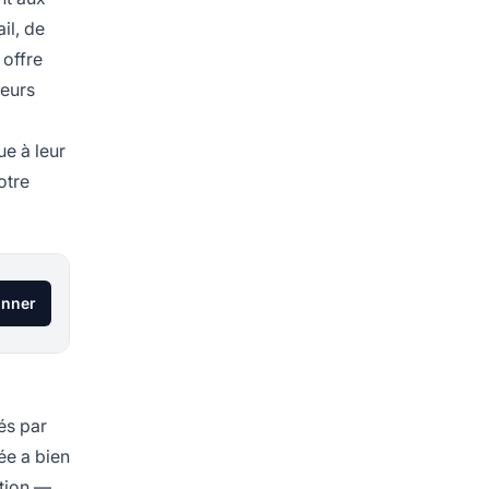
il, de
 offre
teurs
ue à leur
otre
onner
és par
ée a bien
ction —