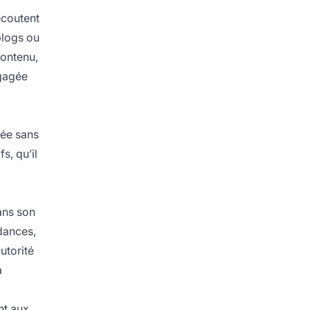
écoutent
blogs ou
contenu,
ngagée
tée sans
s, qu’il
ans son
ndances,
utorité
a
nt aux