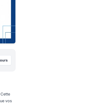
jours
 Cette
que vos