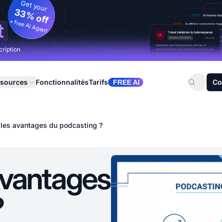
Get your
33% off
+ free AI Agent
t
cription
sources
Fonctionnalités
Tarifs
Co
FREE AI
 les avantages du podcasting ?
avantages
?