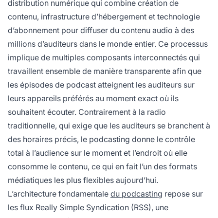
distribution numérique qui combine création de
flux RSS informant les abonnés de la sortie de
contenu, infrastructure d’hébergement et technologie
nouveaux épisodes pour un téléchargement ou
une écoute en streaming automatique.
d’abonnement pour diffuser du contenu audio à des
millions d’auditeurs dans le monde entier. Ce processus
implique de multiples composants interconnectés qui
travaillent ensemble de manière transparente afin que
les épisodes de podcast atteignent les auditeurs sur
leurs appareils préférés au moment exact où ils
souhaitent écouter. Contrairement à la radio
traditionnelle, qui exige que les auditeurs se branchent à
des horaires précis, le podcasting donne le contrôle
total à l’audience sur le moment et l’endroit où elle
consomme le contenu, ce qui en fait l’un des formats
médiatiques les plus flexibles aujourd’hui.
L’architecture fondamentale
du podcasting
repose sur
les flux Really Simple Syndication (RSS), une