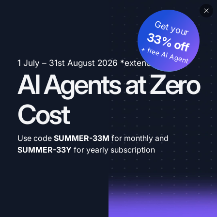
Get your
33% off
+ free AI Agent
1 July – 31st August 2026 *extended
AI Agents at Zero
Cost
Use code
SUMMER-33M
for monthly and
SUMMER-33Y
for yearly subscription