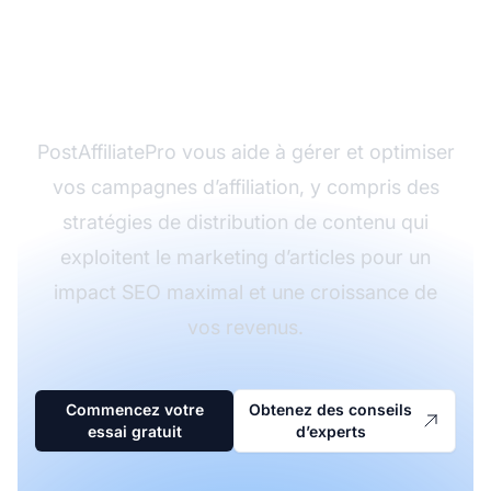
grâce au marketing
d’articlesxa0?
PostAffiliatePro vous aide à gérer et optimiser
vos campagnes d’affiliation, y compris des
stratégies de distribution de contenu qui
exploitent le marketing d’articles pour un
impact SEO maximal et une croissance de
vos revenus.
Commencez votre
Obtenez des conseils
essai gratuit
d’experts