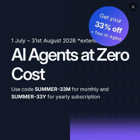
Get your
33% off
+ free AI Agent
1 July – 31st August 2026 *extended
AI Agents at Zero
Cost
Use code
SUMMER-33M
for monthly and
SUMMER-33Y
for yearly subscription