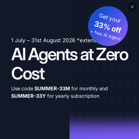
Get your
33% off
+ free AI Agent
1 July – 31st August 2026 *extended
AI Agents at Zero
Cost
Use code
SUMMER-33M
for monthly and
SUMMER-33Y
for yearly subscription