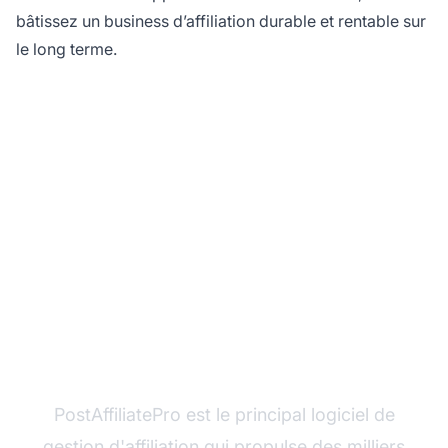
bâtissez un business d’affiliation durable et rentable sur
le long terme.
Prêt à lancer votre
programme d'affiliation
?
PostAffiliatePro est le principal logiciel de
gestion d'affiliation qui propulse des milliers