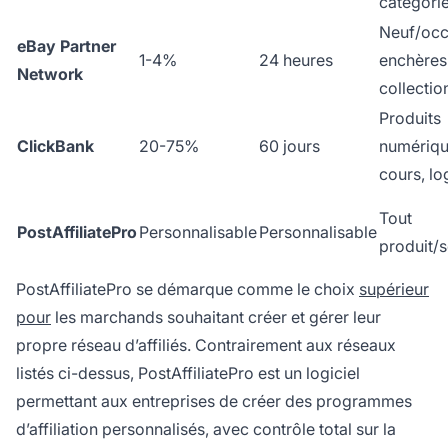
catégori
Neuf/occ
eBay Partner
1-4%
24 heures
enchères
Network
collectio
Produits
ClickBank
20-75%
60 jours
numériqu
cours, lo
Tout
PostAffiliatePro
Personnalisable
Personnalisable
produit/s
PostAffiliatePro se démarque comme le choix
supérieur
pour
les marchands souhaitant créer et gérer leur
propre réseau d’affiliés. Contrairement aux réseaux
listés ci-dessus, PostAffiliatePro est un logiciel
permettant aux entreprises de créer des programmes
d’affiliation personnalisés, avec contrôle total sur la