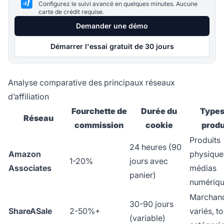
Configurez le suivi avancé en quelques minutes. Aucune
carte de crédit requise.
Demander une démo
Démarrer l'essai gratuit de 30 jours
Analyse comparative des principaux réseaux
d’affiliation
Fourchette de
Durée du
Types
Réseau
commission
cookie
produ
Produits
24 heures (90
Amazon
physique
1-20%
jours avec
Associates
médias
panier)
numériq
Marchan
30-90 jours
ShareASale
2-50%+
variés, t
(variable)