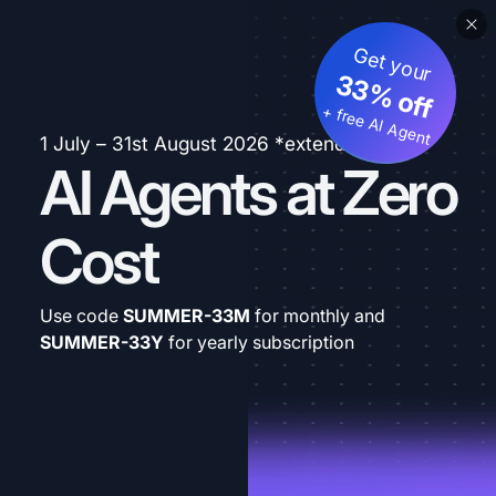
Get your
33% off
+ free AI Agent
1 July – 31st August 2026 *extended
AI Agents at Zero
Cost
Use code
SUMMER-33M
for monthly and
SUMMER-33Y
for yearly subscription