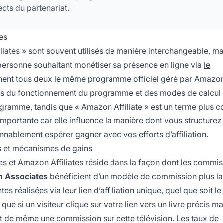
cts du partenariat.
es
iates » sont souvent utilisés de manière interchangeable, ma
personne souhaitant monétiser sa présence en ligne via
le
ignent tous deux le même programme officiel géré par Amazon
pects du fonctionnement du programme et des modes de calcul
ogramme, tandis que « Amazon Affiliate » est un terme plus c
 importante car elle influence la manière dont vous structurez
nablement espérer gagner avec vos efforts d’affiliation.
ns et mécanismes de gains
s et Amazon Affiliates réside dans la façon dont
les commis
 Associates
bénéficient d’un modèle de commission plus l
s réalisées via leur lien d’affiliation unique, quel que soit le
e que si un visiteur clique sur votre lien vers un livre précis ma
ut de même une commission sur cette télévision.
Les taux
de