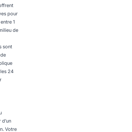
ffrent
ives pour
 entre 1
milieu de
s sont
 de
plique
 les 24
r
u
 d’un
n. Votre