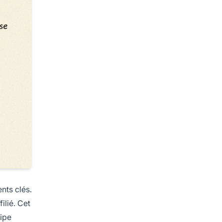
nts clés.
ilié. Cet
ripe