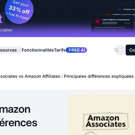
Get your
33% off
+ free AI Agent
t
cription
sources
Fonctionnalités
Tarifs
Co
FREE AI
ociates vs Amazon Affiliates : Principales différences expliquées
Amazon
fférences