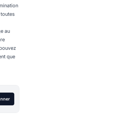
imination
 toutes
ge au
ère
s pouvez
ent que
onner