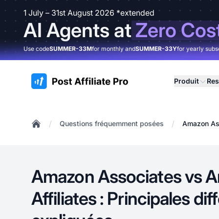
1 July – 31st August 2026 *extended
AI Agents at
Zero Cos
Use code
SUMMER-33M
for monthly and
SUMMER-33Y
for yearly subs
:site.title
Produit
Res
/
/
Questions fréquemment posées
Amazon Ass
Home
Amazon Associates vs 
Affiliates : Principales di