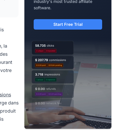
industry's most trusted affiliate
software.
Start Free Trial
is
, la
 des
ourant
 votre
sions
arge dans
 produit
is