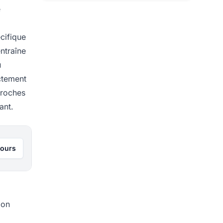
e
cifique
entraîne
u
ectement
proches
ant.
jours
ion