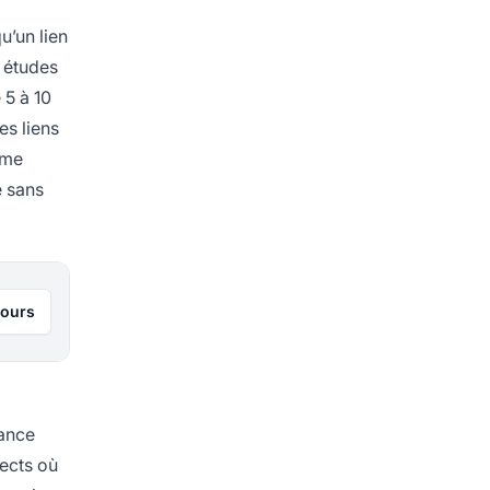
u’un lien
s études
 5 à 10
es liens
ème
e sans
jours
mance
rects où