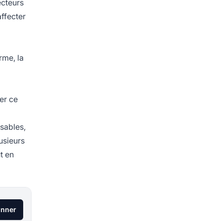
ecteurs
ffecter
rme, la
er ce
sables,
usieurs
t en
onner