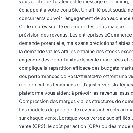
vous contrôlez totalement le message et le timing, le
échappent à votre contrôle. Un affilié peut soudain
concurrents ou voir l’engagement de son audience év
Cette imprévisibilité engendre des défis majeurs pour
prévision des revenus. Les entreprises eCommerce d
demande potentielle, mais sans prédictions fiables de
la demande via les affiliés entraîne des stocks excé
engendre des opportunités de vente manquées et des 
complique la répartition efficace des budgets market
des performances de PostAffiliatePro offrent une visib
rapidement les tendances et d’ajuster vos stratégie
plateforme vous aident à prévoir les revenus issus d
Compression des marges via les structures de com
Les modèles de partage de revenus inhérents
au ma
sur chaque vente. Lorsque vous versez aux affiliés 
vente (CPS), le coût par action (CPA) ou des modè