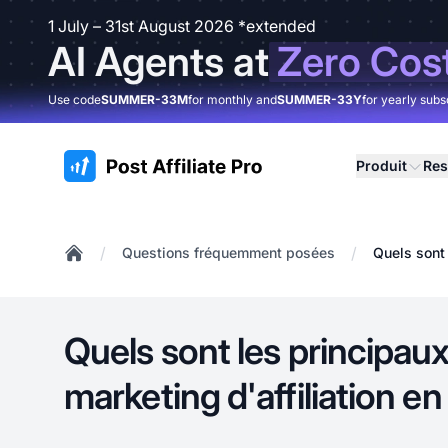
1 July – 31st August 2026 *extended
AI Agents at
Zero Cos
Use code
SUMMER-33M
for monthly and
SUMMER-33Y
for yearly subs
:site.title
Produit
Res
/
/
Questions fréquemment posées
Quels sont 
Home
Quels sont les principaux
marketing d'affiliation 