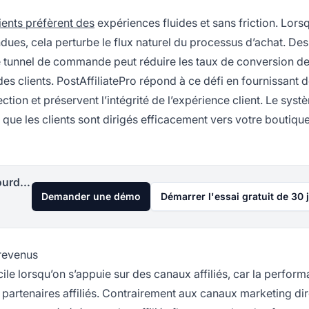
lients préfèrent des
expériences fluides et sans friction. Lorsq
endues, cela perturbe le flux naturel du processus d’achat. De
 tunnel de commande peut réduire les taux de conversion de
es clients. PostAffiliatePro répond à ce défi en fournissant d
ction et préservent l’intégrité de l’expérience client. Le syst
 que les clients sont dirigés efficacement vers votre boutiqu
Lancez votre programme d'affiliation aujourd'hui
Demander une démo
Démarrer l'essai gratuit de 30 
 revenus
cile lorsqu’on s’appuie sur des canaux affiliés, car la perfor
s partenaires affiliés. Contrairement aux canaux marketing di