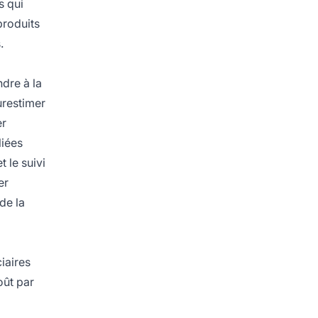
s qui
produits
.
dre à la
urestimer
er
liées
 le suivi
er
de la
iaires
oût par