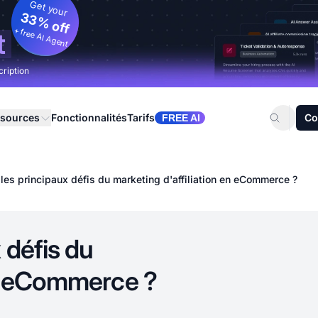
Get your
33% off
+ free AI Agent
t
cription
sources
Fonctionnalités
Tarifs
Co
FREE AI
les principaux défis du marketing d'affiliation en eCommerce ?
 défis du
en eCommerce ?