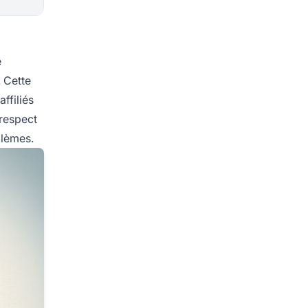
e
. Cette
ffiliés
 respect
blèmes.