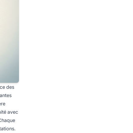
nce des
nantes
ère
mité avec
 Chaque
tations.