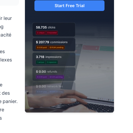
Start Free Trial
r leur
ng
cacité
les
plexes
re
t des
 panier.
re
s