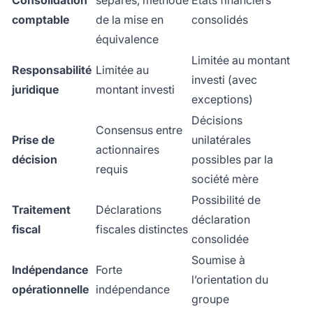
Consolidation
séparés, méthode
États financiers
comptable
de la mise en
consolidés
équivalence
Limitée au montant
Responsabilité
Limitée au
investi (avec
juridique
montant investi
exceptions)
Décisions
Consensus entre
Prise de
unilatérales
actionnaires
décision
possibles par la
requis
société mère
Possibilité de
Traitement
Déclarations
déclaration
fiscal
fiscales distinctes
consolidée
Soumise à
Indépendance
Forte
l’orientation du
opérationnelle
indépendance
groupe