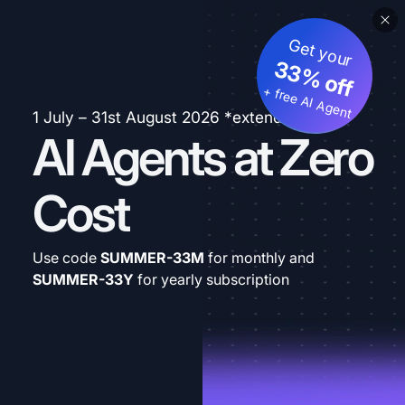
Get your
33% off
+ free AI Agent
1 July – 31st August 2026 *extended
AI Agents at Zero
Cost
Use code
SUMMER-33M
for monthly and
SUMMER-33Y
for yearly subscription