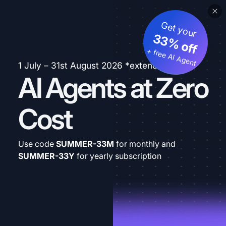
Get your
33% off
+ free AI Agent
1 July – 31st August 2026 *extended
AI Agents at Zero
Cost
Use code
SUMMER-33M
for monthly and
SUMMER-33Y
for yearly subscription