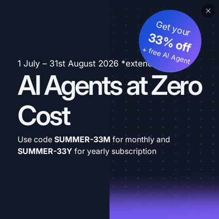
Get your
33% off
+ free AI Agent
1 July – 31st August 2026 *extended
AI Agents at Zero
Cost
Use code
SUMMER-33M
for monthly and
SUMMER-33Y
for yearly subscription