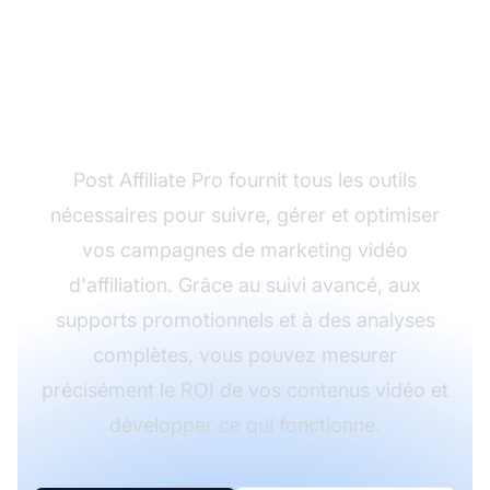
Prêt à maximiser votre
marketing vidéo
d'affiliation ?
Post Affiliate Pro fournit tous les outils
nécessaires pour suivre, gérer et optimiser
vos campagnes de marketing vidéo
d'affiliation. Grâce au suivi avancé, aux
supports promotionnels et à des analyses
complètes, vous pouvez mesurer
précisément le ROI de vos contenus vidéo et
développer ce qui fonctionne.