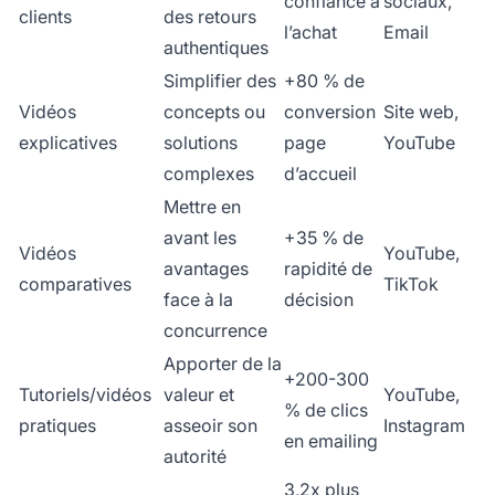
confiance à
sociaux,
clients
des retours
l’achat
Email
authentiques
Simplifier des
+80 % de
Vidéos
concepts ou
conversion
Site web,
explicatives
solutions
page
YouTube
complexes
d’accueil
Mettre en
avant les
+35 % de
Vidéos
YouTube,
avantages
rapidité de
comparatives
TikTok
face à la
décision
concurrence
Apporter de la
+200-300
Tutoriels/vidéos
valeur et
YouTube,
% de clics
pratiques
asseoir son
Instagram
en emailing
autorité
3,2x plus