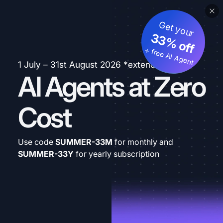
Get your
33% off
+ free AI Agent
1 July – 31st August 2026 *extended
AI Agents at Zero
Cost
Use code
SUMMER-33M
for monthly and
SUMMER-33Y
for yearly subscription