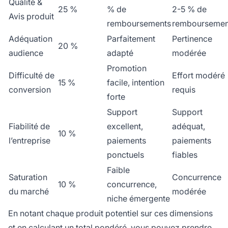
Qualité &
25 %
% de
2-5 % de
Avis produit
remboursements
remboursemen
Adéquation
Parfaitement
Pertinence
20 %
audience
adapté
modérée
Promotion
Difficulté de
Effort modéré
15 %
facile, intention
conversion
requis
forte
Support
Support
Fiabilité de
excellent,
adéquat,
10 %
l’entreprise
paiements
paiements
ponctuels
fiables
Faible
Saturation
Concurrence
10 %
concurrence,
du marché
modérée
niche émergente
En notant chaque produit potentiel sur ces dimensions
et en calculant un total pondéré, vous pouvez prendre