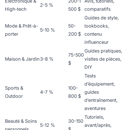
Électronique &
200-1
Avis, tutoriels,
2-5 %
High-tech
500 $
comparatifs
Guides de style,
Mode & Prêt-à-
50-
lookbooks,
5-10 %
porter
200 $
contenu
influenceur
Guides pratiques,
75-500
Maison & Jardin
3-8 %
visites de pièces,
$
DIY
Tests
d’équipement,
Sports &
100-
4-7 %
guides
Outdoor
800 $
d’entraînement,
aventures
Tutoriels,
Beauté & Soins
30-150
5-12 %
avant/après,
personnels
$