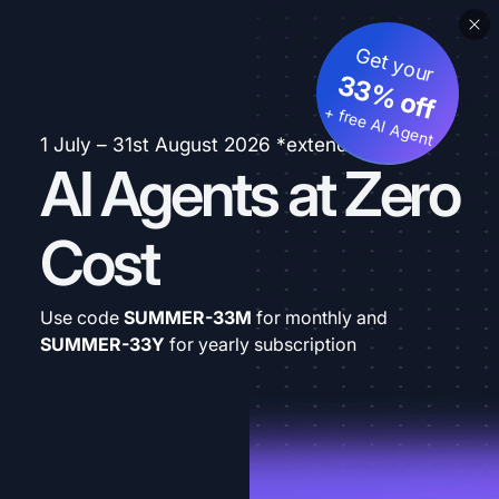
Get your
33% off
+ free AI Agent
1 July – 31st August 2026 *extended
AI Agents at Zero
Cost
Use code
SUMMER-33M
for monthly and
SUMMER-33Y
for yearly subscription