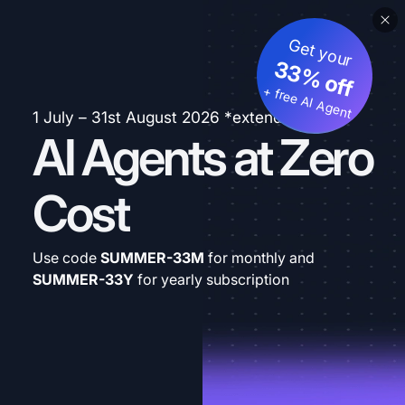
Get your
33% off
+ free AI Agent
1 July – 31st August 2026 *extended
AI Agents at Zero
Cost
Use code
SUMMER-33M
for monthly and
SUMMER-33Y
for yearly subscription