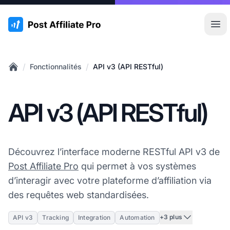
:site.title
Ouvr
/
/
Fonctionnalités
API v3 (API RESTful)
Home
API v3 (API RESTful)
Découvrez l’interface moderne RESTful API v3 de
Post Affiliate Pro
qui permet à vos systèmes
d’interagir avec votre plateforme d’affiliation via
des requêtes web standardisées.
+3 plus
API v3
Tracking
Integration
Automation