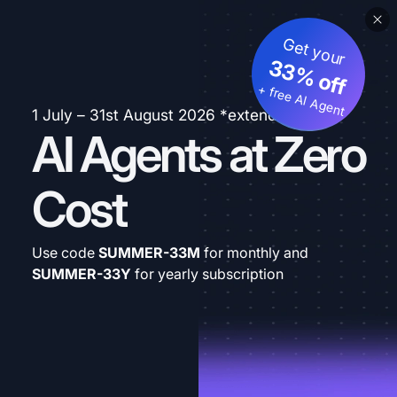
Get your
33% off
+ free AI Agent
1 July – 31st August 2026 *extended
AI Agents at Zero
Cost
Use code
SUMMER-33M
for monthly and
SUMMER-33Y
for yearly subscription