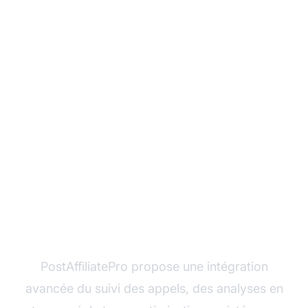
Commencez à gérer
vos campagnes Pay
Per Call avec
PostAffiliatePro
PostAffiliatePro propose une intégration
avancée du suivi des appels, des analyses en