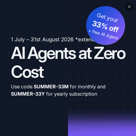
Get your
33% off
+ free AI Agent
1 July – 31st August 2026 *extended
AI Agents at Zero
Cost
Use code
SUMMER-33M
for monthly and
SUMMER-33Y
for yearly subscription