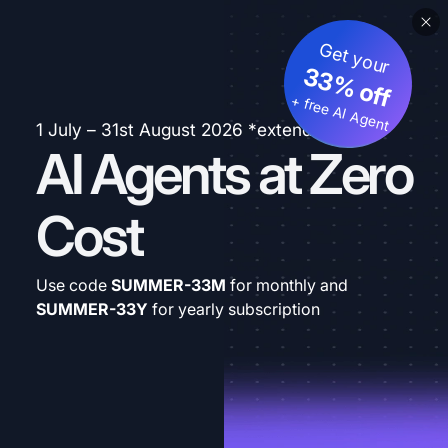
Get your
33% off
+ free AI Agent
1 July – 31st August 2026 *extended
AI Agents at Zero
Cost
Use code
SUMMER-33M
for monthly and
SUMMER-33Y
for yearly subscription