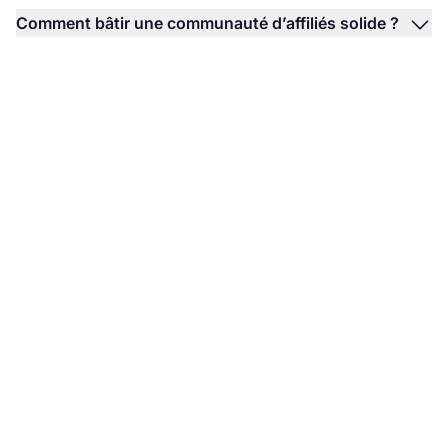
Comment bâtir une communauté d’affiliés solide ?
Prêt à transformer
votre programme
d’affiliation ?