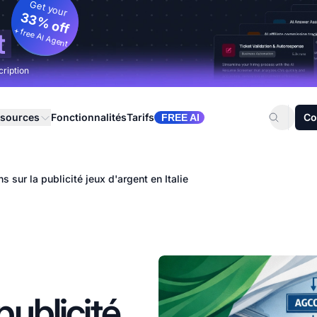
Get your
33% off
+ free AI Agent
t
cription
sources
Fonctionnalités
Tarifs
Co
FREE AI
ns sur la publicité jeux d'argent en Italie
publicité