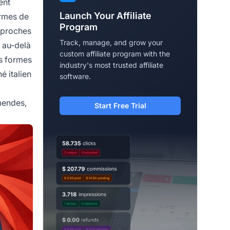
ent
Launch Your Affiliate
ormes de
Program
approches
Track, manage, and grow your
 au-delà
custom affiliate program with the
es formes
industry's most trusted affiliate
é italien
software.
amendes,
Start Free Trial