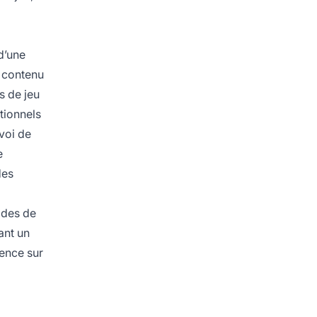
d’une
e contenu
s de jeu
tionnels
nvoi de
e
des
odes de
ant un
rence sur