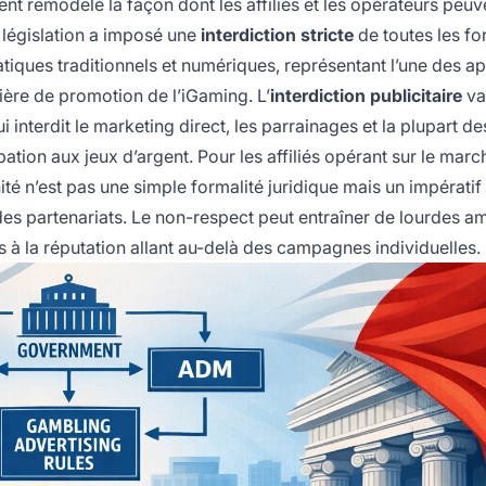
t remodelé la façon dont les affiliés et les opérateurs peuv
 législation a imposé une
interdiction stricte
de toutes les f
atiques traditionnels et numériques, représentant l’une des 
ière de promotion de l’iGaming. L’
interdiction publicitaire
va
 interdit le marketing direct, les parrainages et la plupart d
tion aux jeux d’argent. Pour les affiliés opérant sur le march
ité n’est pas une simple formalité juridique mais un impératif
é des partenariats. Le non-respect peut entraîner de lourdes 
es à la réputation allant au-delà des campagnes individuelles.