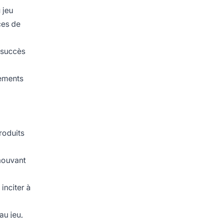
 jeu
ces de
e succès
nements
roduits
mouvant
inciter à
au jeu,