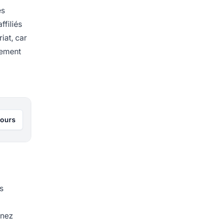
és
ffiliés
iat, car
nement
jours
es
enez