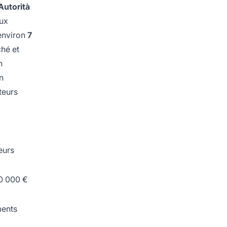
utorità
aux
 environ
7
ché et
n
n
teurs
eurs
00 000 €
ments