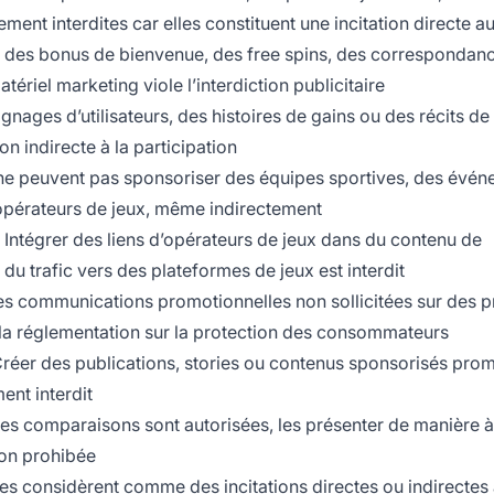
nt interdites car elles constituent une incitation directe au
 des bonus de bienvenue, des free spins, des correspondan
ériel marketing viole l’interdiction publicitaire
gnages d’utilisateurs, des histoires de gains ou des récits d
ion indirecte à la participation
s ne peuvent pas sponsoriser des équipes sportives, des évé
opérateurs de jeux, même indirectement
 Intégrer des liens d’opérateurs de jeux dans du contenu de
 du trafic vers des plateformes de jeux est interdit
s communications promotionnelles non sollicitées sur des p
e et la réglementation sur la protection des consommateurs
réer des publications, stories ou contenus sponsorisés pro
ent interdit
les comparaisons sont autorisées, les présenter de manière à 
ion prohibée
s les considèrent comme des incitations directes ou indirectes 