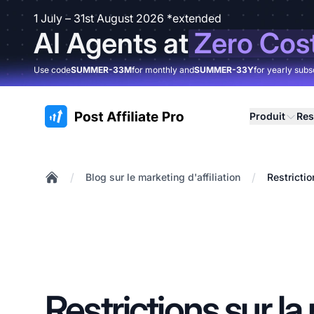
1 July – 31st August 2026 *extended
AI Agents at
Zero Cos
Use code
SUMMER-33M
for monthly and
SUMMER-33Y
for yearly subs
:site.title
Produit
Res
/
/
Blog sur le marketing d'affiliation
Restrictio
Home
Restrictions sur la 