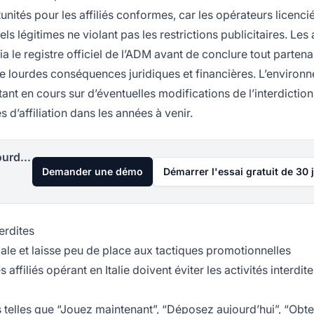
ités pour les affiliés conformes, car les opérateurs licenci
légitimes ne violant pas les restrictions publicitaires. Les a
ia le registre officiel de l’ADM avant de conclure tout partenar
e lourdes conséquences juridiques et financières. L’environ
ant en cours sur d’éventuelles modifications de l’interdiction
s d’affiliation dans les années à venir.
Lancez votre programme d'affiliation aujourd'hui
Demander une démo
Démarrer l'essai gratuit de 30 
terdites
ale et laisse peu de place aux tactiques promotionnelles
affiliés opérant en Italie doivent éviter les activités interdit
 telles que “Jouez maintenant”, “Déposez aujourd’hui”, “Obt