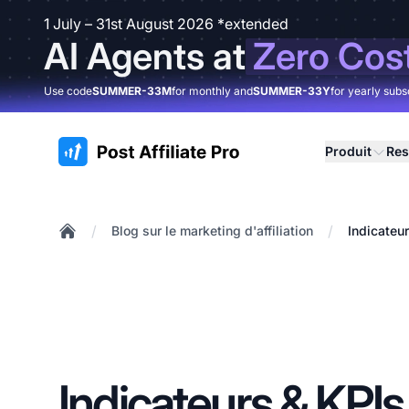
1 July – 31st August 2026 *extended
AI Agents at
Zero Cos
Use code
SUMMER-33M
for monthly and
SUMMER-33Y
for yearly subs
:site.title
Produit
Res
/
/
Blog sur le marketing d'affiliation
Indicateu
Home
Indicateurs & KPIs