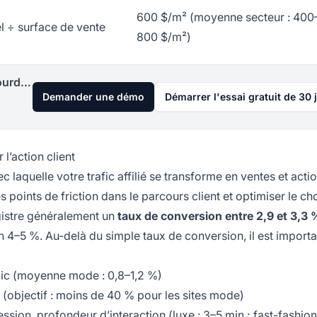
600 $/m² (moyenne secteur : 400
 ÷ surface de vente
800 $/m²)
Lancez votre programme d'affiliation aujourd'hui
Demander une démo
Démarrer l'essai gratuit de 30 
l’action client
c laquelle votre trafic affilié se transforme en ventes et acti
s points de friction dans le parcours client et optimiser le ch
egistre généralement un
taux de conversion entre 2,9 et 3,3 
n 4–5 %. Au-delà du simple taux de conversion, il est import
lic (moyenne mode : 0,8–1,2 %)
n (objectif : moins de 40 % pour les sites mode)
ession, profondeur d’interaction (luxe : 3–5 min ; fast-fashion 