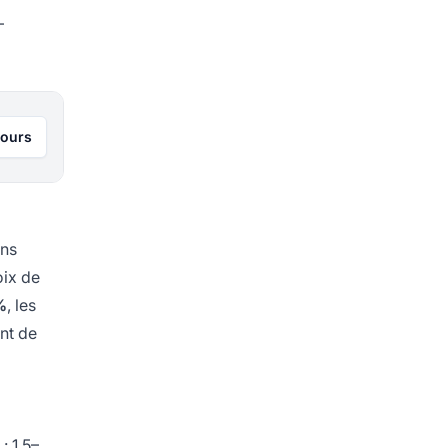
–
jours
ons
oix de
%
, les
ant de
: 1,5–