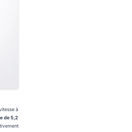
vitesse à
le de 5,2
ctivement