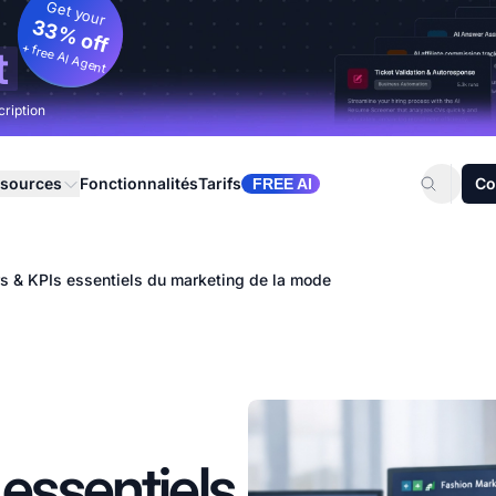
Get your
33% off
+ free AI Agent
t
cription
sources
Fonctionnalités
Tarifs
Co
FREE AI
rs & KPIs essentiels du marketing de la mode
 essentiels