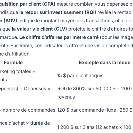
quisition par client (CPA)
mesure combien vous dépensez p
tandis que
le retour sur investissement (ROI)
révèle la rentabi
n (AOV)
indique le montant moyen des transactions, utile po
is que
la valeur vie client (CLV)
projette le chiffre d’affaires to
e marque.
Le chiffre d’affaires par mètre carré
(pour les maga
ente. Ensemble, ces indicateurs offrent une vision complète d
 d’affiliation.
Formule
Exemple dans la mode
keting totales ÷
15 $ par client acquis
nts
épenses) ÷ Dépenses ×
ROI de 300% sur 50 000 $ = 200 
revenus
 ÷ nombre de commandes
120 $ par commande (luxe : 250 $
nce d’achat × durée de
1 200 $ sur 2 ans (12 achats × 100 