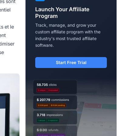
ges sont
Launch Your Affiliate
ntiel
Program
Track, manage, and grow your
s et le
custom affiliate program with the
ent
industry's most trusted affiliate
timiser
software.
se
Start Free Trial