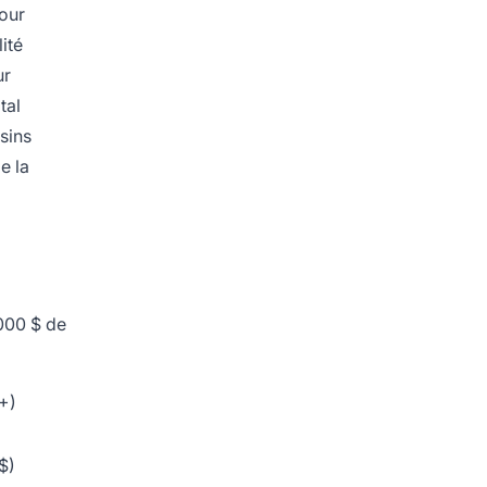
our
lité
ur
tal
sins
e la
000 $ de
+)
$)