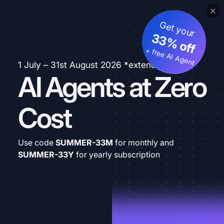
Get your
33% off
+ free AI Agent
1 July – 31st August 2026 *extended
AI Agents at Zero
Cost
Use code
SUMMER-33M
for monthly and
SUMMER-33Y
for yearly subscription