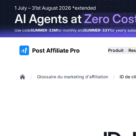
1 July – 31st August 2026 *extended
AI Agents at
Zero Cos
Use code
SUMMER-33M
for monthly and
SUMMER-33Y
for yearly subs
:site.title
Produit
Res
/
/
Glossaire du marketing d'affiliation
ID de cl
Home