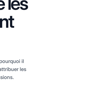
e les
nt
pourquoi il
attribuer les
sions.