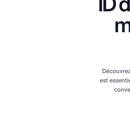
ID d
m
Découvrez 
est essenti
conve