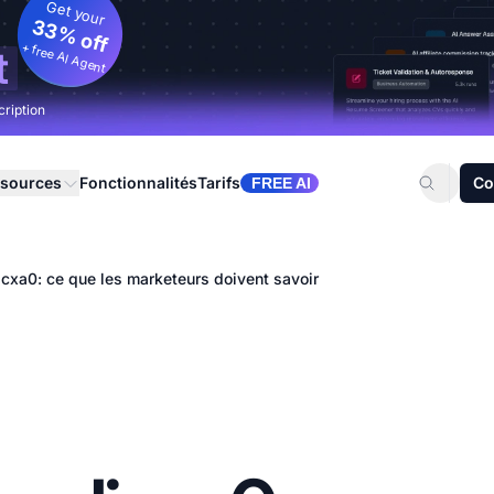
Get your
33% off
+ free AI Agent
t
cription
sources
Fonctionnalités
Tarifs
Co
FREE AI
icxa0: ce que les marketeurs doivent savoir