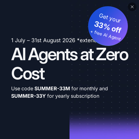
Get your
33% off
+ free AI Agent
1 July – 31st August 2026 *extended
AI Agents at Zero
Cost
Use code
SUMMER-33M
for monthly and
SUMMER-33Y
for yearly subscription