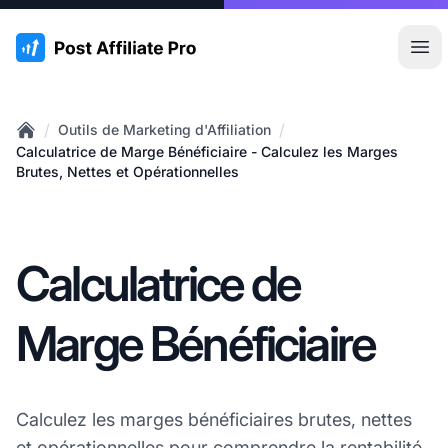
:site.title
Ouvr
/
/
Outils de Marketing d'Affiliation
Home
Calculatrice de Marge Bénéficiaire - Calculez les Marges
Brutes, Nettes et Opérationnelles
Calculatrice de
Marge Bénéficiaire
Calculez les marges bénéficiaires brutes, nettes
et opérationnelles pour comprendre la rentabilité