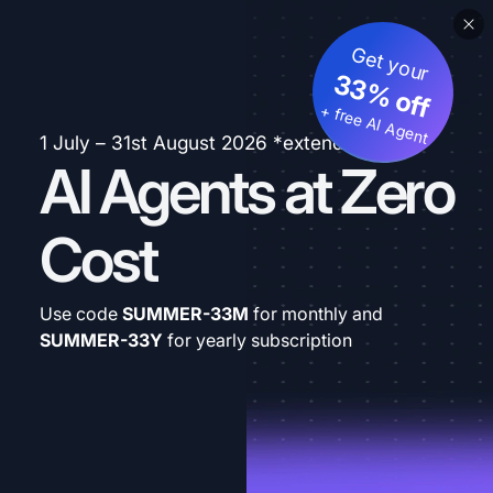
Get your
33% off
+ free AI Agent
1 July – 31st August 2026 *extended
AI Agents at Zero
Cost
Use code
SUMMER-33M
for monthly and
SUMMER-33Y
for yearly subscription