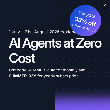
Get your
33% off
+ free AI Agent
1 July – 31st August 2026 *extended
AI Agents at Zero
Cost
Use code
SUMMER-33M
for monthly and
SUMMER-33Y
for yearly subscription