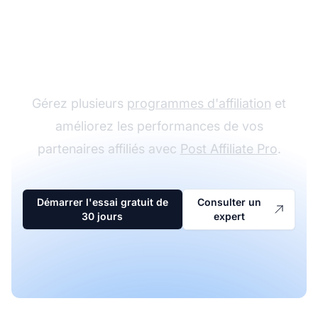
Le leader du logiciel
d'affiliation
Gérez plusieurs
programmes d'affiliation
et
améliorez les performances de vos
partenaires affiliés avec
Post Affiliate Pro
.
Démarrer l'essai gratuit de
Consulter un
30 jours
expert