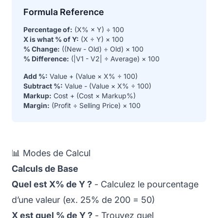
Formula Reference
Percentage of:
(X% × Y) ÷ 100
X is what % of Y:
(X ÷ Y) × 100
% Change:
((New - Old) ÷ Old) × 100
% Difference:
(|V1 - V2| ÷ Average) × 100
Add %:
Value + (Value × X% ÷ 100)
Subtract %:
Value - (Value × X% ÷ 100)
Markup:
Cost + (Cost × Markup%)
Margin:
(Profit ÷ Selling Price) × 100
📊 Modes de Calcul
Calculs de Base
Quel est X% de Y ?
- Calculez le pourcentage
d’une valeur (ex. 25% de 200 = 50)
X est quel % de Y ?
- Trouvez quel