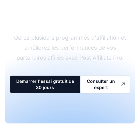
Le leader du logiciel
d'affiliation
Gérez plusieurs
programmes d'affiliation
et
améliorez les performances de vos
partenaires affiliés avec
Post Affiliate Pro
.
Démarrer l'essai gratuit de
Consulter un
30 jours
expert