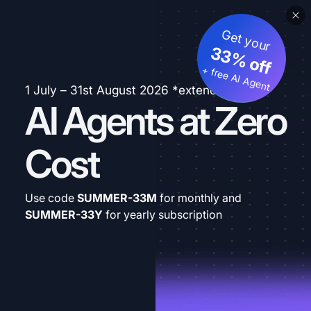
Get your
33% off
+ free AI Agent
1 July – 31st August 2026 *extended
AI Agents at Zero
Cost
Use code
SUMMER-33M
for monthly and
SUMMER-33Y
for yearly subscription