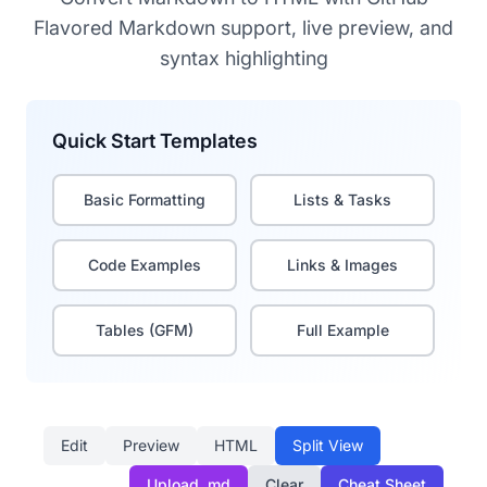
Flavored Markdown support, live preview, and
syntax highlighting
Quick Start Templates
Basic Formatting
Lists & Tasks
Code Examples
Links & Images
Tables (GFM)
Full Example
Edit
Preview
HTML
Split View
Upload .md
Clear
Cheat Sheet