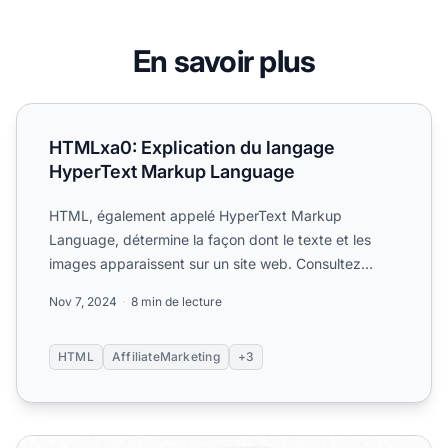
En savoir plus
HTMLxa0: Explication du langage HyperText Markup Lan
HTMLxa0: Explication du langage
HyperText Markup Language
HTML, également appelé HyperText Markup
Language, détermine la façon dont le texte et les
images apparaissent sur un site web. Consultez
l'article pour plus d'i...
Nov 7, 2024
8 min de lecture
HTML
AffiliateMarketing
+3
Qu'est-ce que le HTML et pourquoi est-il important ?