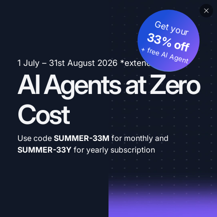
Get your
33% off
+ free AI Agent
1 July – 31st August 2026 *extended
AI Agents at Zero
Cost
Use code
SUMMER-33M
for monthly and
SUMMER-33Y
for yearly subscription