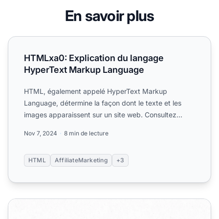
En savoir plus
HTMLxa0: Explication du langage HyperText Markup Lan
HTMLxa0: Explication du langage
HyperText Markup Language
HTML, également appelé HyperText Markup
Language, détermine la façon dont le texte et les
images apparaissent sur un site web. Consultez
l'article pour plus d'i...
Nov 7, 2024
8 min de lecture
HTML
AffiliateMarketing
+3
Comment puis-je créer un hyperlien ? Guide HTML comple