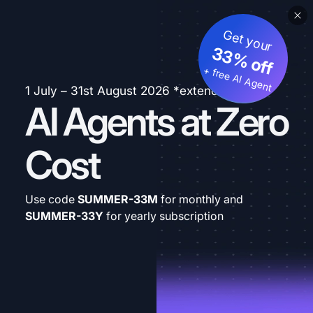
Get your
33% off
+ free AI Agent
1 July – 31st August 2026 *extended
AI Agents at Zero
Cost
Use code
SUMMER-33M
for monthly and
SUMMER-33Y
for yearly subscription