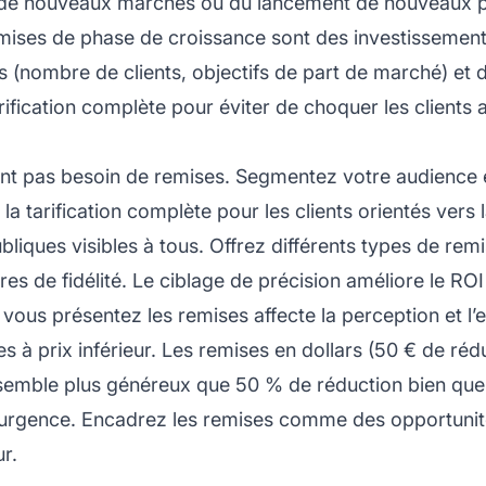
r de nouveaux marchés ou du lancement de nouveaux p
 remises de phase de croissance sont des investissemen
airs (nombre de clients, objectifs de part de marché) et
tarification complète pour éviter de choquer les client
’ont pas besoin de remises. Segmentez votre audience
 tarification complète pour les clients orientés vers la
bliques visibles à tous. Offrez différents types de rem
s de fidélité. Le ciblage de précision améliore le ROI
vous présentez les remises affecte la perception et l’
es à prix inférieur. Les remises en dollars (50 € de réd
 semble plus généreux que 50 % de réduction bien qu
e l’urgence. Encadrez les remises comme des opportuni
r.