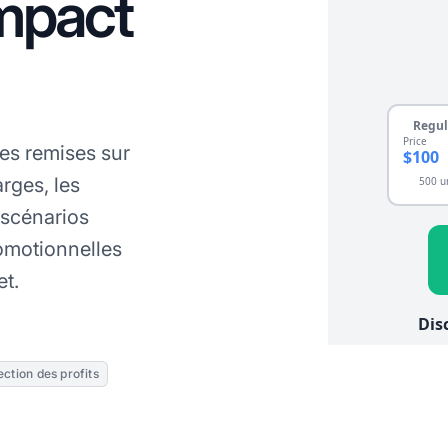
impact
es remises sur
arges, les
 scénarios
romotionnelles
et.
ection des profits