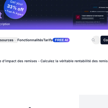
Get your
33% off
+ free AI Agent
t
cription
sources
Fonctionnalités
Tarifs
Co
FREE AI
e d'impact des remises - Calculez la véritable rentabilité des remi