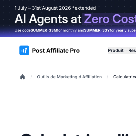
1 July – 31st August 2026 *extended
AI Agents at
Zero Cos
Use code
SUMMER-33M
for monthly and
SUMMER-33Y
for yearly subs
:site.title
Produit
Res
/
/
Outils de Marketing d'Affiliation
Calculatric
Home