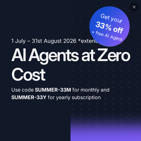
Get your
33% off
+ free AI Agent
1 July – 31st August 2026 *extended
AI Agents at Zero
Cost
Use code
SUMMER-33M
for monthly and
SUMMER-33Y
for yearly subscription