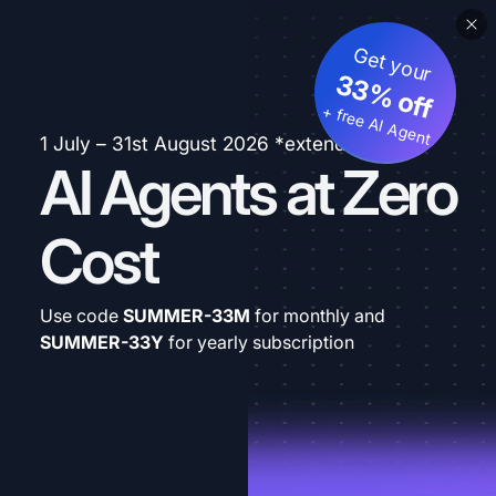
Get your
33% off
+ free AI Agent
1 July – 31st August 2026 *extended
AI Agents at Zero
Cost
Use code
SUMMER-33M
for monthly and
SUMMER-33Y
for yearly subscription