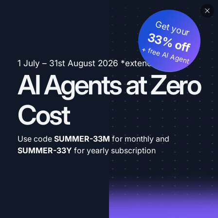
Get your
33% off
+ free AI Agent
1 July – 31st August 2026 *extended
AI Agents at Zero
Cost
Use code
SUMMER-33M
for monthly and
SUMMER-33Y
for yearly subscription