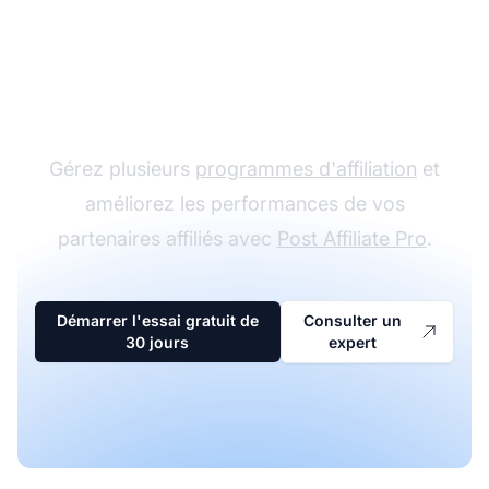
Le leader du logiciel
d'affiliation
Gérez plusieurs
programmes d'affiliation
et
améliorez les performances de vos
partenaires affiliés avec
Post Affiliate Pro
.
Démarrer l'essai gratuit de
Consulter un
30 jours
expert