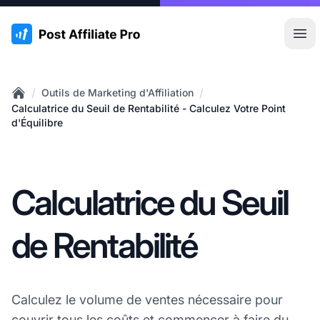
:site.title
Ouvr
/
/
Outils de Marketing d'Affiliation
Home
Calculatrice du Seuil de Rentabilité - Calculez Votre Point
d'Équilibre
Calculatrice du Seuil
de Rentabilité
Calculez le volume de ventes nécessaire pour
couvrir tous les coûts et commencer à faire du