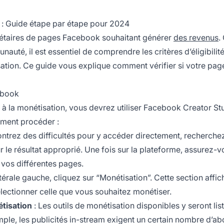
 : Guide étape par étape pour 2024
iétaires de pages Facebook souhaitant générer
des revenus
.
té, il est essentiel de comprendre les critères d’éligibilité
ation. Ce guide vous explique comment vérifier si votre pag
cebook
 à la monétisation, vous devrez utiliser Facebook Creator St
mment procéder :
ontrez des difficultés pour y accéder directement, recherche
 le résultat approprié. Une fois sur la plateforme, assurez-
 vos différentes pages.
térale gauche, cliquez sur “Monétisation”. Cette section affic
ectionner celle que vous souhaitez monétiser.
étisation
: Les outils de monétisation disponibles y seront list
mple, les publicités in-stream exigent un certain nombre d’a