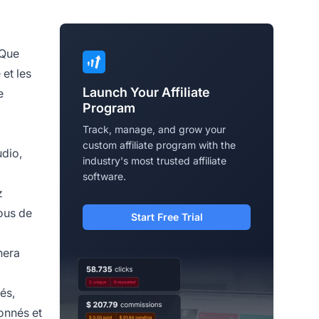
 Que
 et les
Launch Your Affiliate
e
Program
Track, manage, and grow your
custom affiliate program with the
udio,
industry's most trusted affiliate
software.
z
vous de
Start Free Trial
hera
és,
bonnés et