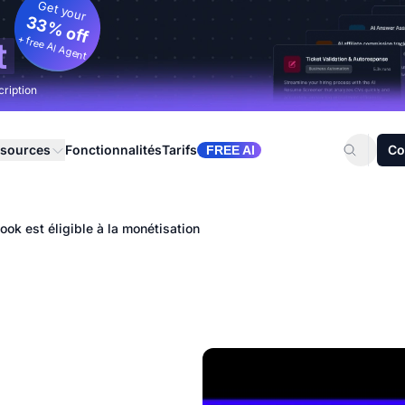
Get your
33% off
+ free AI Agent
t
cription
sources
Fonctionnalités
Tarifs
Co
FREE AI
ok est éligible à la monétisation