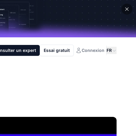
nsulter un expert
Essai gratuit
Connexion
FR