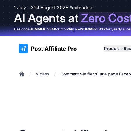
1 July – 31st August 2026 *extended
AI Agents at
Zero Cos
Use code
SUMMER-33M
for monthly and
SUMMER-33Y
for yearly subs
:site.title
Produit
Res
/
/
Vidéos
Comment vérifier si une page Facebo
Home