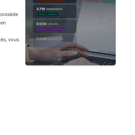
 possède
 en
tés, vous