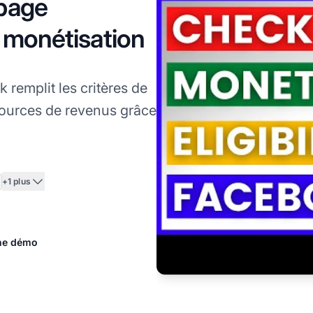
 page
a monétisation
 remplit les critères de
sources de revenus grâce
+1 plus
ne démo