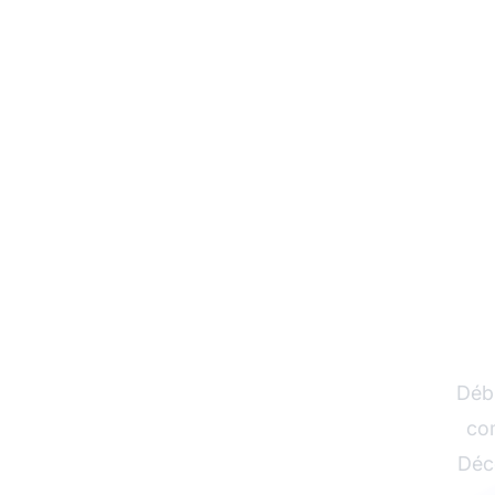
Comm
Déb
com
Déco