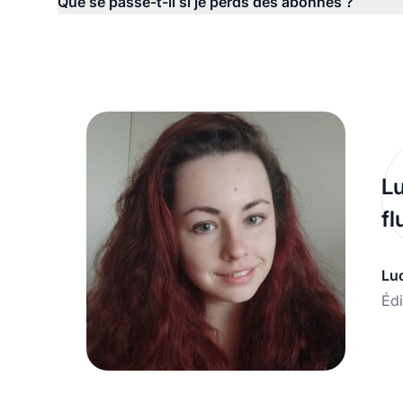
Que se passe-t-il si je perds des abonnés ?
Lu
fl
Lu
Édi