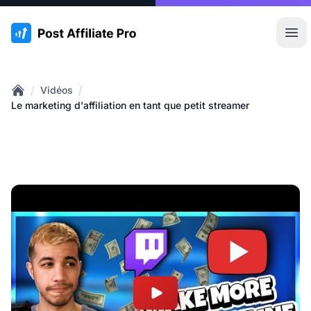
:site.title
Ouvr
/
/
Vidéos
Home
Le marketing d'affiliation en tant que petit streamer