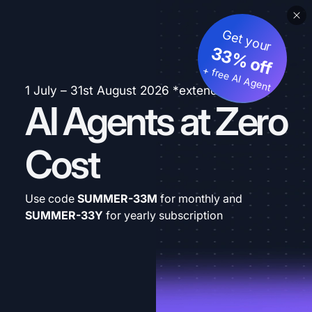
Get your
33% off
+ free AI Agent
1 July – 31st August 2026 *extended
AI Agents at Zero
Cost
Use code
SUMMER-33M
for monthly and
SUMMER-33Y
for yearly subscription