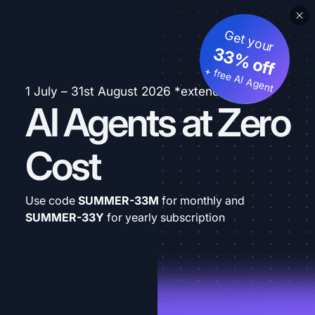
Get your
33% off
+ free AI Agent
1 July – 31st August 2026 *extended
AI Agents at Zero
Cost
Use code
SUMMER-33M
for monthly and
SUMMER-33Y
for yearly subscription