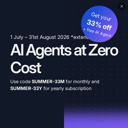
Get your
33% off
+ free AI Agent
1 July – 31st August 2026 *extended
AI Agents at Zero
Cost
Use code
SUMMER-33M
for monthly and
SUMMER-33Y
for yearly subscription