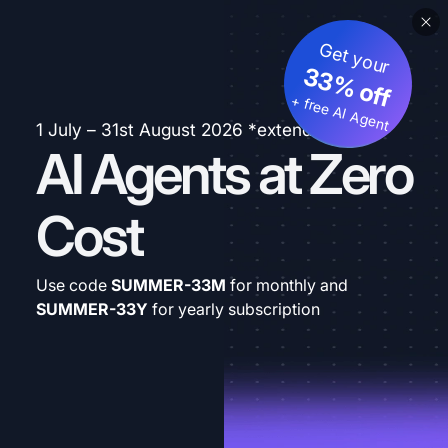
Get your
33% off
+ free AI Agent
1 July – 31st August 2026 *extended
AI Agents at Zero
Cost
Use code
SUMMER-33M
for monthly and
SUMMER-33Y
for yearly subscription