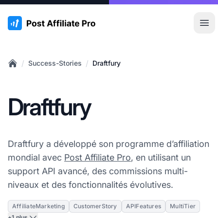
:site.title
Ouvr
/
/
Success-Stories
Draftfury
Home
Draftfury
Draftfury a développé son programme d’affiliation
mondial avec
Post Affiliate Pro
, en utilisant un
support API avancé, des commissions multi-
niveaux et des fonctionnalités évolutives.
AffiliateMarketing
CustomerStory
APIFeatures
MultiTier
+1 plus