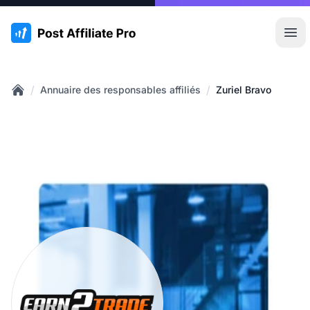
:site.title
Ouvr
/
/
Annuaire des responsables affiliés
Zuriel Bravo
Home