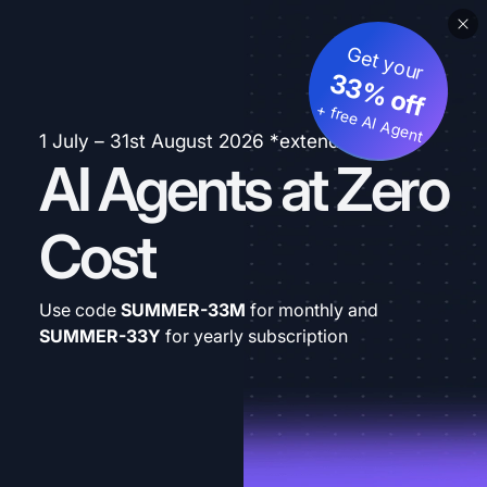
Get your
33% off
+ free AI Agent
1 July – 31st August 2026 *extended
AI Agents at Zero
Cost
Use code
SUMMER-33M
for monthly and
SUMMER-33Y
for yearly subscription