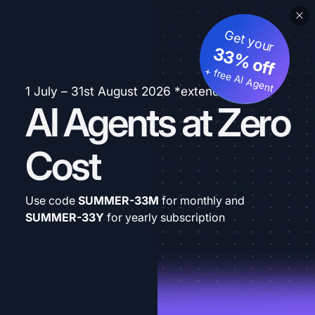
Get your
33% off
+ free AI Agent
1 July – 31st August 2026 *extended
AI Agents at Zero
Cost
Use code
SUMMER-33M
for monthly and
SUMMER-33Y
for yearly subscription