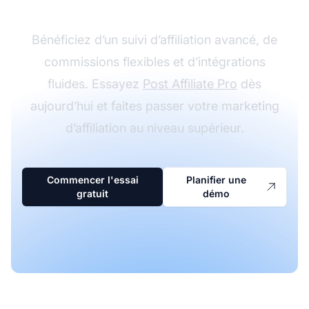
Bénéficiez d’un suivi d’affiliation avancé, de
commissions flexibles et d’intégrations
fluides. Essayez
Post Affiliate Pro
dès
aujourd’hui et faites passer votre marketing
d’affiliation au niveau supérieur.
Commencer l'essai
Planifier une
gratuit
démo