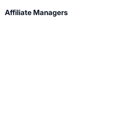
Affiliate Managers
Développez votre
programme d'affiliation
avec Post Affiliate Pro