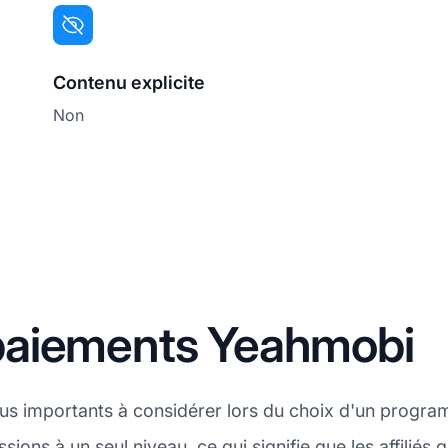
Contenu explicite
Non
paiements Yeahmobi
plus importants à considérer lors du choix d'un progra
ssions
à un seul niveau, ce qui signifie que les affili