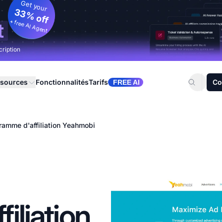
Get your
33% off
+ free AI Agent
t
cription
sources
Fonctionnalités
Tarifs
Co
FREE AI
ramme d'affiliation Yeahmobi
iliation