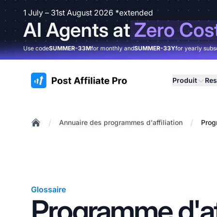
1 July – 31st August 2026 *extended
AI Agents at
Zero Cos
Use code
SUMMER-33M
for monthly and
SUMMER-33Y
for yearly subs
:site.title
Produit
Res
/
/
Annuaire des programmes d'affiliation
Prog
Home
Glossaire
Programme d'aff