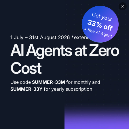
Get your
33% off
+ free AI Agent
1 July – 31st August 2026 *extended
AI Agents at Zero
Cost
Use code
SUMMER-33M
for monthly and
SUMMER-33Y
for yearly subscription