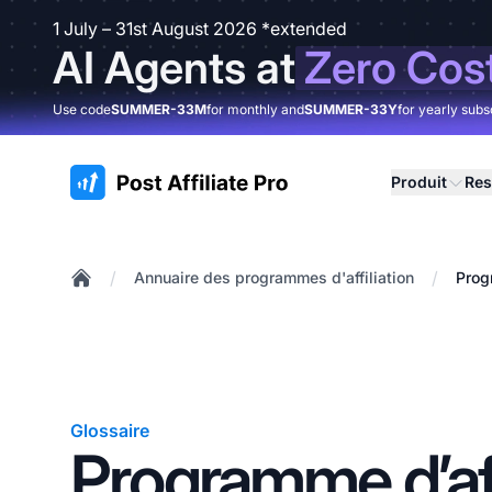
1 July – 31st August 2026 *extended
AI Agents at
Zero Cos
Use code
SUMMER-33M
for monthly and
SUMMER-33Y
for yearly subs
:site.title
Produit
Res
/
/
Annuaire des programmes d'affiliation
Prog
Home
Glossaire
Programme d’aff