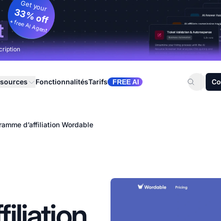
Get your
33% off
+ free AI Agent
t
cription
sources
Fonctionnalités
Tarifs
Co
FREE AI
ramme d’affiliation Wordable
iliation