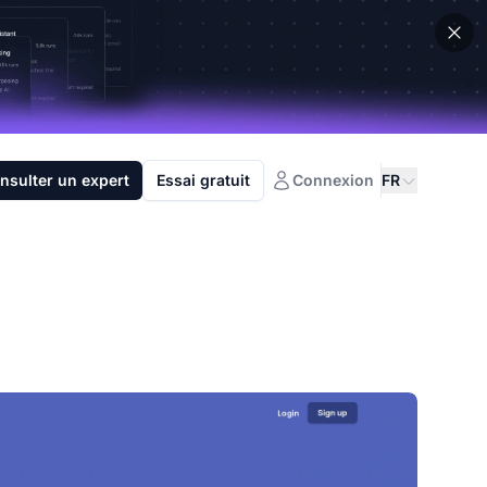
nsulter un expert
Essai gratuit
Connexion
FR