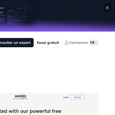
nsulter un expert
Essai gratuit
Connexion
FR