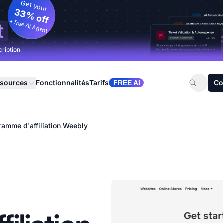
Get your
33% off
+ free AI Agent
t
cription
sources
Fonctionnalités
Tarifs
Co
FREE AI
ramme d'affiliation Weebly