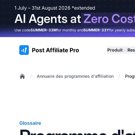
1 July – 31st August 2026 *extended
AI Agents at
Zero Cos
Use code
SUMMER-33M
for monthly and
SUMMER-33Y
for yearly subs
:site.title
Produit
Res
/
/
Annuaire des programmes d'affiliation
Prog
Home
Glossaire