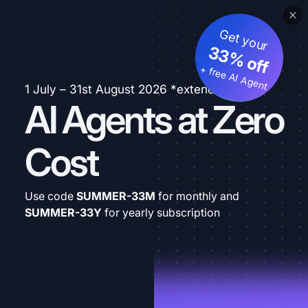
Get your
33% off
+ free AI Agent
1 July – 31st August 2026 *extended
AI Agents at Zero
Cost
Use code
SUMMER-33M
for monthly and
SUMMER-33Y
for yearly subscription