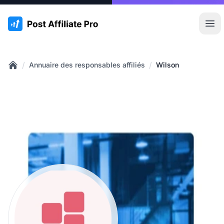
:site.title
Ouvr
/
/
Annuaire des responsables affiliés
Wilson
Home