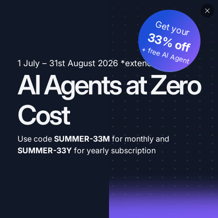
Get your
33% off
+ free AI Agent
1 July – 31st August 2026 *extended
AI Agents at Zero
Cost
Use code
SUMMER-33M
for monthly and
SUMMER-33Y
for yearly subscription