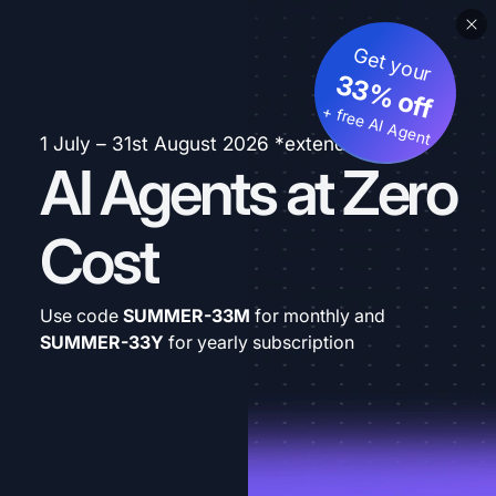
Get your
33% off
+ free AI Agent
1 July – 31st August 2026 *extended
AI Agents at Zero
Cost
Use code
SUMMER-33M
for monthly and
SUMMER-33Y
for yearly subscription