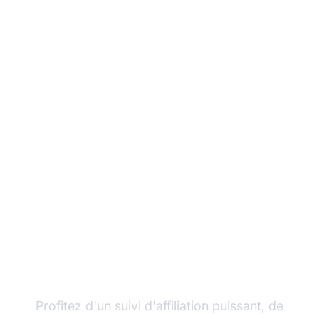
Développez votre
programme d'affiliation
avec Post Affiliate Pro
Profitez d'un suivi d'affiliation puissant, de