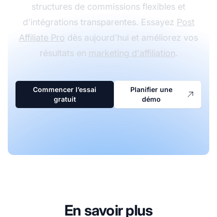
structures de commissions flexibles et
d'intégrations transparentes. Essayez
Post
Affiliate Pro
dès aujourd'hui et améliorez vos
résultats en
marketing d'affiliation
.
Commencer l’essai
Planifier une
gratuit
démo
En savoir plus